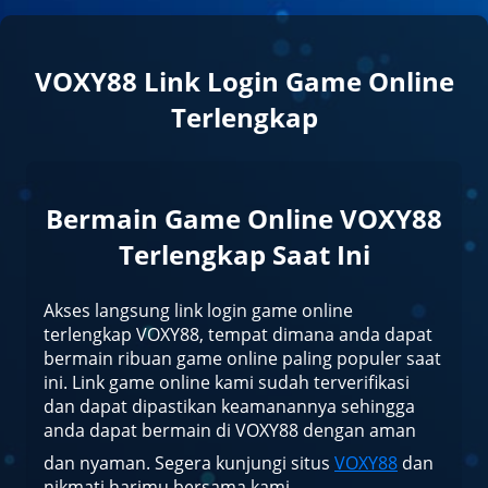
VOXY88 Link Login Game Online
Terlengkap
Bermain Game Online VOXY88
Terlengkap Saat Ini
Akses langsung link login game online
terlengkap VOXY88, tempat dimana anda dapat
bermain ribuan game online paling populer saat
ini. Link game online kami sudah terverifikasi
dan dapat dipastikan keamanannya sehingga
anda dapat bermain di VOXY88 dengan aman
dan nyaman. Segera kunjungi situs
VOXY88
dan
nikmati harimu bersama kami.